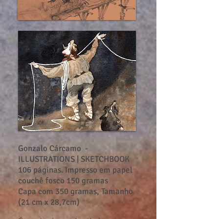
Gonzalo Cárcamo
-
ILLUSTRATIONS | SKETCHBOOK
106 páginas. Impresso em papel
couchê fosco 150 gramas
Capa com 350 gramas, Tamanho
(21 cm x 28,7cm)