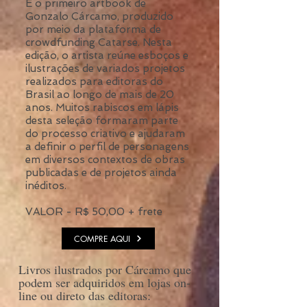
É o primeiro artbook de
Gonzalo Cárcamo, produzido
por meio da plataforma de
crowdfunding Catarse. Nesta
edição, o artista reúne esboços e
ilustrações de variados projetos
realizados para editoras do
Brasil ao longo de mais de 20
anos. Muitos rabiscos em lápis
desta seleção formaram parte
do processo criativo e ajudaram
a definir o perfil de personagens
em diversos contextos de obras
publicadas e de projetos ainda
inéditos.
VALOR - R$ 50,00 + frete
COMPRE AQUI
Livros ilustrados por Cárcamo que
podem ser adquiridos em lojas on-
line ou direto das editoras: