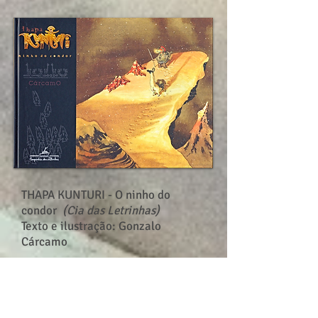
THAPA KUNTURI - O ninho do
condor
(Cia das Letrinhas)
Texto e ilustração: Gonzalo
Cárcamo
A história se passa em uma aldeia
indígena, no topo da cordilheira dos
Andes, à beira do lago Titicaca, onde
vivem um menino chamado Wuayna