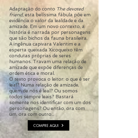
Adaptação do conto
The devoted
friend,
esta belíssima fábula põe em
evidência o valor da lealdade e da
amizade. Em um novo contexto, a
história é narrada por personagens
que são bichos da fauna brasileira.
A ingênua capivara Valentim e a
esperta queixada Xicoqueixo têm
condutas próprias de seres
humanos. Travam uma relação de
amizade que expõe diferenças de
ordem ética e moral.
O texto provoca o leitor: o que é ser
leal? Numa relação de amizade,
quem de nós é leal? Ou somos
todos sempre leais? Bastará
somente nos identificar com um dos
personagens? Ou então, ora com
um, ora com outro...
COMPRE AQUI